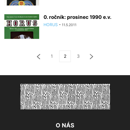
0. ročník: prosinec 1990 e.v.
HORUS
-
11.5.2011
1
2
3
O NÁS