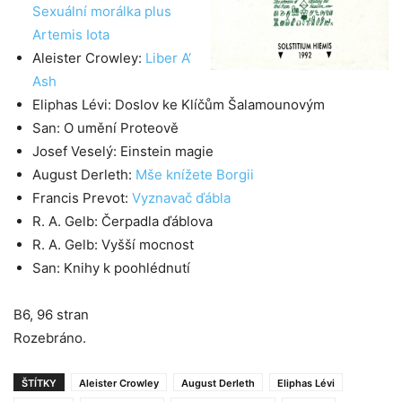
Sexuální morálka plus
Artemis Iota
Aleister Crowley:
Liber A‘
Ash
Eliphas Lévi: Doslov ke Klíčům Šalamounovým
San: O umění Proteově
Josef Veselý: Einstein magie
August Derleth:
Mše knížete Borgii
Francis Prevot:
Vyznavač ďábla
R. A. Gelb: Čerpadla ďáblova
R. A. Gelb: Vyšší mocnost
San: Knihy k poohlédnutí
B6, 96 stran
Rozebráno.
ŠTÍTKY
Aleister Crowley
August Derleth
Eliphas Lévi