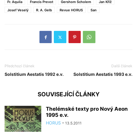
Fr. Aquila
Francis Prevot
Gershom Scholem
Jan Kříž
Josef Veselý
R. A. Gelb
Revue HORUS
San
Předchozí článek
Další článek
Solstitium Aestatis 1992 e.v.
Solstitium Aestatis 1993 e.v.
SOUVISEJÍCÍ ČLÁNKY
Thelémské texty pro Nový Aeon
1995 e.v.
HORUS
-
13.5.2011