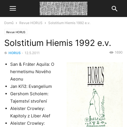
Domů
Revue HORUS
Solstitium Hiemis 1992 e.v.
Revue HORUS
Solstitium Hiemis 1992 e.v.
1690
֎
HORUS
-
12.5.2011
San & Fráter Aquila: O
hermetismu Nového
Aeonu
Jan Kříž: Evangelium
Gershom Scholem:
Tajemství stvoření
Aleister Crowley:
Kapitoly z Liber Alef
Aleister Crowley: