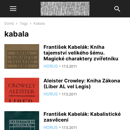
Domů
Tagy
Kabala
kabala
František Kabelák: Kniha
tajemství velikého šému.
Magické charaktery zvířetníku
HORUS
-
17.5.2011
Aleister Crowley: Kniha Zákona
(Liber AL vel Legis)
HORUS
-
17.5.2011
František Kabelák: Kabalistické
zasvěcení
HORUS
-
17.5.2011