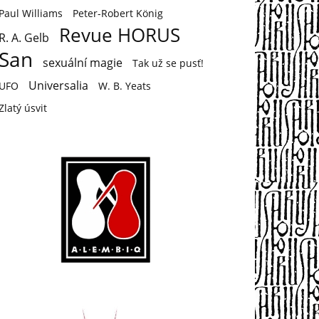
Paul Williams
Peter-Robert König
Revue HORUS
R. A. Gelb
San
sexuální magie
Tak už se pusť!
Universalia
UFO
W. B. Yeats
Zlatý úsvit