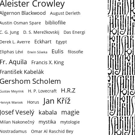
Aleister Crowley
Algernon Blackwood
August Derleth
bibliofilie
Austin Osman Spare
C. G. Jung
D. S. Merežkovskij
Das Energi
Eckhart
Derek L. Averre
Egypt
Eulis
Eliphas Lévi
filosofie
Erwin Sówka
Fr. Aquila
Francis X. King
František Kabelák
Gershom Scholem
H.R.Z
H. P. Lovecraft
Gustav Meyrink
Jan Kříž
Horus
Henryk Waniek
Josef Veselý
magie
kabala
mystika
Milan Nakonečný
mytologie
Nostradamus
Omar Al Raschid Bey