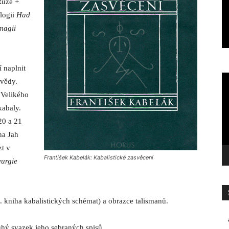
Růže +
PŘIPRAVUJEME
ilogii
Had
Připravujeme II.
magii
HORUS
-
16.5.2026
í naplnit
Vi
 vědy.
p
a Velikého
kabaly.
20 a 21
na Jah
zt v
František Kabelák: Kabalistické zasvěcení
urgie
 kniha kabalistických schémat) a obrazce talismanů.
uhý svazek jeho sebraných spisů.