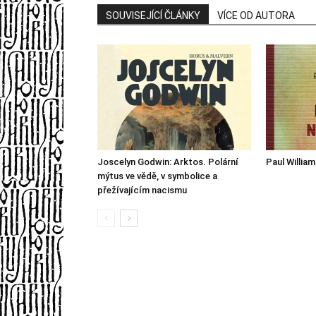
SOUVISEJÍCÍ ČLÁNKY
VÍCE OD AUTORA
Joscelyn Godwin: Arktos. Polární
Paul William
mýtus ve vědě, v symbolice a
přežívajícím nacismu