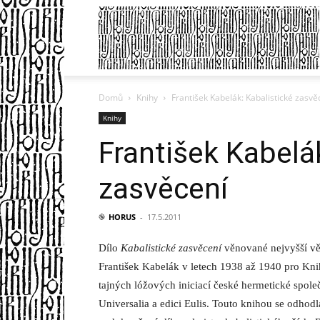
Domů
Knihy
František Kabelák: Kabalistické zasvě
Knihy
František Kabelá
zasvěcení
֎
HORUS
-
17.5.2011
Dílo
Kabalistické zasvěcení
věnované nejvyšší vě
František Kabelák v letech 1938 až 1940 pro Kn
tajných lóžových iniciací české hermetické spole
Universalia a edici Eulis. Touto knihou se odhodla