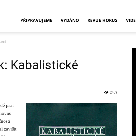
Nakladatelství
PŘIPRAVUJEME
VYDÁNO
REVUE HORUS
VID
cení
HORUS
k: Kabalistické
2489
dě psal
ihovnu
čnosti
l završit