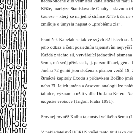
nedokončené dílo velmistra kabalistického řádu 
Kříže, markýze Stanislava de Guaity – slavnou tr
Genese
– který se na jedné stránce
Klíče k černé 
zmiňuje o úmyslu napsat o „problému zla“.
František Kabelák se tak ve svých 82 listech snaž
jeho odkaz a čelit posledním tajemstvím nejvyšší
Každá z těchto sil, vytvářející jednotlivá písmen
šemu, má svůj přívlastek, tj. personifikaci, génia 
Jména 72 geniů jsou složena z písmen veršů 19, 
čtrnácté kapitoly Exodu s přídavkem Božího jmé
nebo El. Jejich jména a časovou analogii lze nalé
tabulce, význam a užití v díle Dr. Jana Kefera
The
magické evokace
(Trigon, Praha 1991).
Srovnej rovněž Knihu tajemství velikého šemu (1.
V nakladatelství HORUS vyšel tento titul jako dr