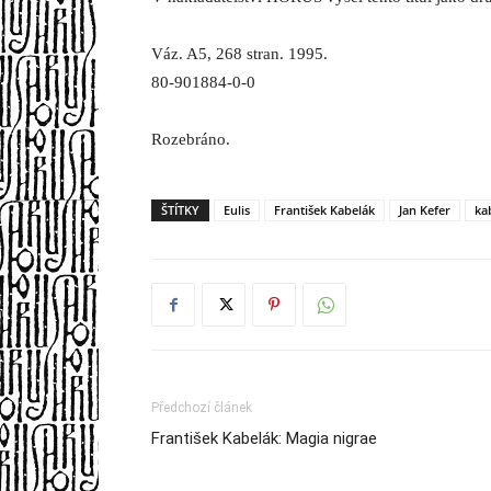
Váz. A5, 268 stran. 1995.
80-901884-0-0
Rozebráno.
ŠTÍTKY
Eulis
František Kabelák
Jan Kefer
ka
Předchozí článek
František Kabelák: Magia nigrae