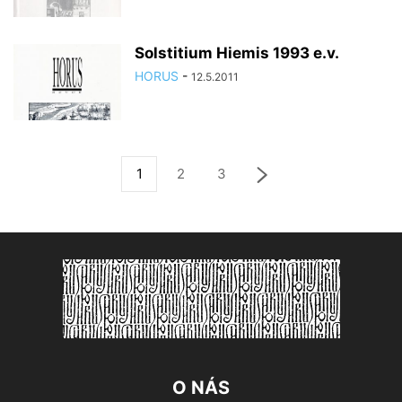
Solstitium Hiemis 1993 e.v.
HORUS
-
12.5.2011
1
2
3
O NÁS