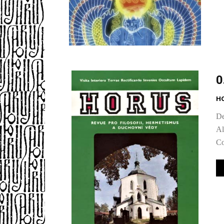
0
H
De
Al
Co