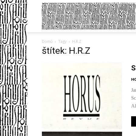
Domů
Tagy
H.R.Z
štítek: H.R.Z
S
H
Ja
Sc
Al