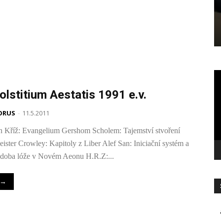
Vi
př
olstitium Aestatis 1991 e.v.
ORUS
-
11.5.2011
n Kříž: Evangelium Gershom Scholem: Tajemství stvoření
eister Crowley: Kapitoly z Liber Alef San: Iniciační systém a
doba lóže v Novém Aeonu H.R.Z:...
→