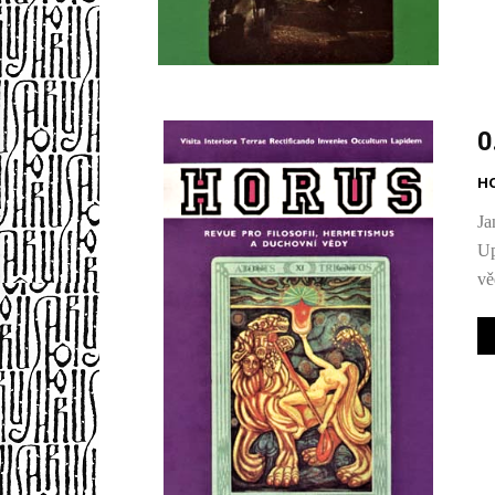
0
H
Ja
Up
vě