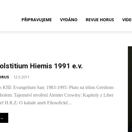
Nakladatelství
PŘIPRAVUJEME
VYDÁNO
REVUE HORUS
VID
HORUS
olstitium Hiemis 1991 e.v.
ORUS
-
12.5.2011
n Kříž: Evangelium San: 1983-1995: Pluto na trůnu Gershom
holem: Tajemství stvoření Aleister Crowley: Kapitoly z Liber
ef H.R.Z: O kabale aneb Filosofické...
→