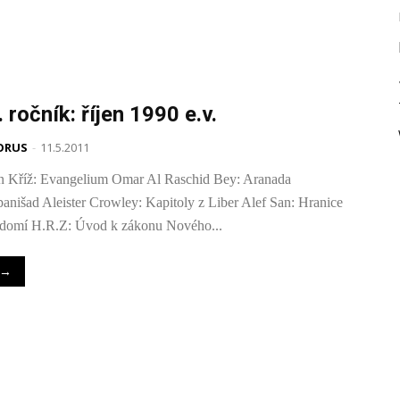
. ročník: říjen 1990 e.v.
ORUS
-
11.5.2011
n Kříž: Evangelium Omar Al Raschid Bey: Aranada
anišad Aleister Crowley: Kapitoly z Liber Alef San: Hranice
domí H.R.Z: Úvod k zákonu Nového...
→