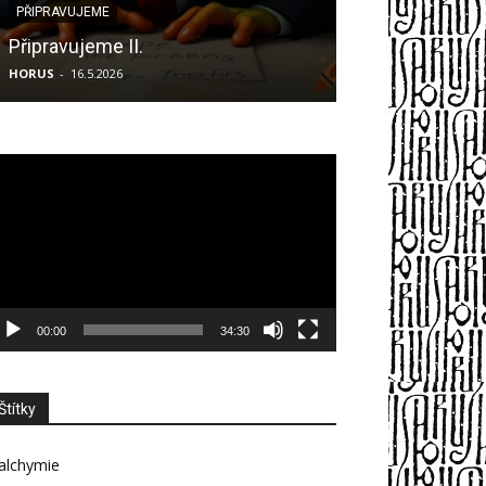
PŘIPRAVUJEME
PŘIPRAVUJEME
Připravujeme II.
Připravujeme I
HORUS
-
16.5.2026
HORUS
-
22.11.2025
deo
ehrávač
00:00
34:30
Štítky
alchymie