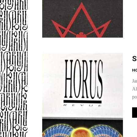
S
H
Ja
Al
po