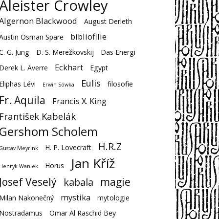
Aleister Crowley
Algernon Blackwood
August Derleth
bibliofilie
Austin Osman Spare
C. G. Jung
D. S. Merežkovskij
Das Energi
Eckhart
Derek L. Averre
Egypt
Eulis
Eliphas Lévi
filosofie
Erwin Sówka
Fr. Aquila
Francis X. King
František Kabelák
Gershom Scholem
H.R.Z
H. P. Lovecraft
Gustav Meyrink
Jan Kříž
Horus
Henryk Waniek
Josef Veselý
magie
kabala
mystika
Milan Nakonečný
mytologie
Nostradamus
Omar Al Raschid Bey