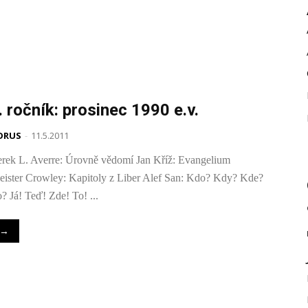
. ročník: prosinec 1990 e.v.
ORUS
-
11.5.2011
rek L. Averre: Úrovně vědomí Jan Kříž: Evangelium
eister Crowley: Kapitoly z Liber Alef San: Kdo? Kdy? Kde?
? Já! Teď! Zde! To! ...
→