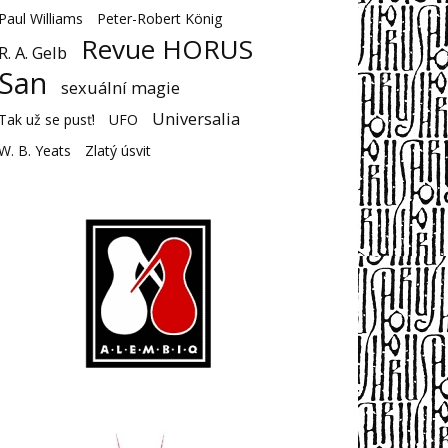
Paul Williams
Peter-Robert König
Revue HORUS
R. A. Gelb
San
sexuální magie
Universalia
Tak už se pusť!
UFO
W. B. Yeats
Zlatý úsvit