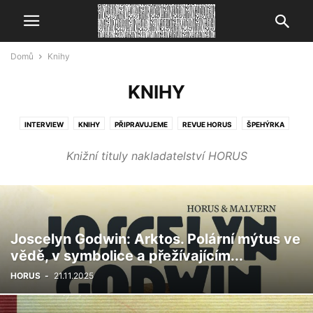
Domů
Knihy
KNIHY
INTERVIEW
KNIHY
PŘIPRAVUJEME
REVUE HORUS
ŠPEHÝRKA
VIDEO-ART
ZVĚSTI
Knižní tituly nakladatelství HORUS
Joscelyn Godwin: Arktos. Polární mýtus ve
vědě, v symbolice a přežívajícím...
HORUS
-
21.11.2025