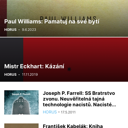
Paul Williams: Pamatuj na své bytí
HORUS
-
9.6.2023
Mistr Eckhart: Kázání
HORUS
-
11.11.2019
Joseph P. Farrell: SS Bratrstvo
zvonu. Neuvěřitelná tajná
technologie nacistů. Nacisté...
HORUS
-
17.5.2011
František Kabelák: Kniha