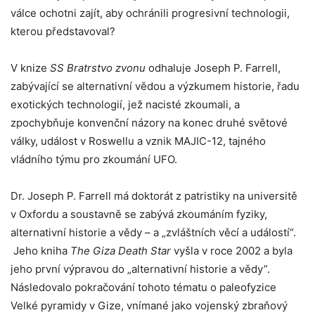
válce ochotni zajít, aby ochránili progresivní technologii,
kterou představoval?
V knize
SS Bratrstvo zvonu
odhaluje Joseph P. Farrell,
zabývající se alternativní vědou a výzkumem historie, řadu
exotických technologií, jež nacisté zkoumali, a
zpochybňuje konvenční názory na konec druhé světové
války, událost v Roswellu a vznik MAJIC-12, tajného
vládního týmu pro zkoumání UFO.
Dr. Joseph P. Farrell má doktorát z patristiky na universitě
v Oxfordu a soustavně se zabývá zkoumáním fyziky,
alternativní historie a vědy – a „zvláštních věcí a událostí“.
Jeho kniha
The Giza Death Star
vyšla v roce 2002 a byla
jeho první výpravou do „alternativní historie a vědy”.
Následovalo pokračování tohoto tématu o paleofyzice
Velké pyramidy v Gize, vnímané jako vojenský zbraňový