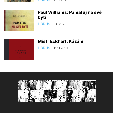
Paul Williams: Pamatuj na své
bytí
HORUS
-
9.6.2023
Mistr Eckhart: Kázání
HORUS
-
11.11.2019