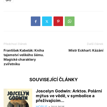
UFO
Předchozí článek
Další článek
František Kabelák: Kniha
Mistr Eckhart: Kázání
tajemství velikého šému.
Magické charaktery
zvířetníku
SOUVISEJÍCÍ ČLÁNKY
Joscelyn Godwin: Arktos. Polární
mýtus ve vědě, v symbolice a
přežívajícím...
HORUS
-
21.11.2025