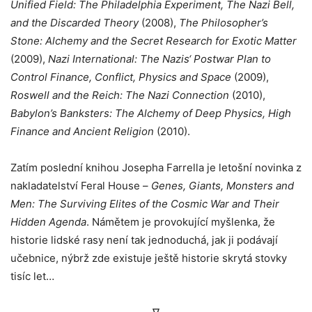
Unified Field: The Philadelphia Experiment, The Nazi Bell,
and the Discarded Theory
(2008),
The Philosopher’s
Stone: Alchemy and the Secret Research for Exotic Matter
(2009),
Nazi International: The Nazis‘ Postwar Plan to
Control Finance, Conflict, Physics and Space
(2009),
Roswell and the Reich: The Nazi Connection
(2010),
Babylon’s Banksters: The Alchemy of Deep Physics, High
Finance and Ancient Religion
(2010).
Zatím poslední knihou Josepha Farrella je letošní novinka z
nakladatelství Feral House –
Genes, Giants, Monsters and
Men: The Surviving Elites of the Cosmic War and Their
Hidden Agenda
. Námětem je provokující myšlenka, že
historie lidské rasy není tak jednoduchá, jak ji podávají
učebnice, nýbrž zde existuje ještě historie skrytá stovky
tisíc let…