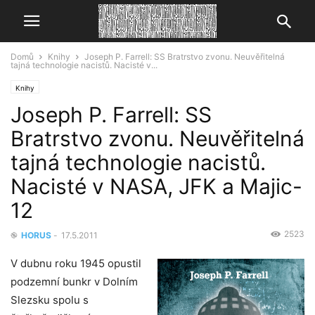
Domů
Knihy
Joseph P. Farrell: SS Bratrstvo zvonu. Neuvěřitelná
tajná technologie nacistů. Nacisté v...
Knihy
Joseph P. Farrell: SS
Bratrstvo zvonu. Neuvěřitelná
tajná technologie nacistů.
Nacisté v NASA, JFK a Majic-
12
2523
֎
HORUS
-
17.5.2011
V dubnu roku 1945 opustil
podzemní bunkr v Dolním
Slezsku spolu s