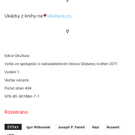
∇
Ukázky z knihy na
okultura.cz
.
∇
Edice Okultura
Vyšlo ve spolupráci s nakladatelstvím Volvox Globator, květen 2011
Vydání 1.
Vazba vázaná
Počet stran 464
978-80-901884-7-1
Rozebráno.
ŠTÍTKY
Igor Witkowski
Joseph P. Farrell
Nazi
Roswell