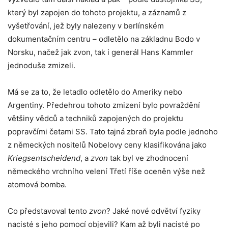
který byl zapojen do tohoto projektu, a záznamů z
vyšetřování, jež byly nalezeny v berlínském
dokumentačním centru – odletělo na základnu Bodo v
Norsku, načež jak zvon, tak i generál Hans Kammler
jednoduše zmizeli.
Má se za to, že letadlo odletělo do Ameriky nebo
Argentiny. Předehrou tohoto zmizení bylo povraždění
většiny vědců a techniků zapojených do projektu
popravčími četami SS. Tato tajná zbraň byla podle jednoho
z německých nositelů Nobelovy ceny klasifikována jako
Kriegsentscheidend
, a
zvon
tak byl ve zhodnocení
německého vrchního velení Třetí říše oceněn výše než
atomová bomba.
Co představoval tento
zvon
? Jaké nové odvětví fyziky
nacisté s jeho pomocí objevili? Kam až byli nacisté po