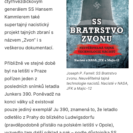
čtyřhvězdičkovým
generálem SS Hansem
Kammlerem také
supertajný nacistický
projekt tajných zbraní s
názvem „Zvon“ i s
veškerou dokumentací.
Přibližně ve stejné době
byl na letišti v Praze
Joseph P. Farrell: SS Bratrstvo
pořízen jeden z
zvonu. Neuvěřitelná tajná
technologie nacistů. Nacisté v NASA,
posledních snímků letadla
JFK a Majic-12
Junkers 390. Poněvadž na
konci války už existoval
pouze jediný exemplář Ju 390, znamená to, že letadlo
odletělo z Prahy do blízkého Ludwigsdorfu
(pravděpodobně přistálo na polském letišti v Opole),
vyzvedlo tam další náklad a pak – podle důstojníka SS,