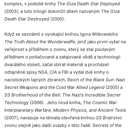
komplex, v podobě knihy
The Giza Death Star Deployed
(2003), a tuto trilogii dokončil dílem nazvaným
The Giza
Death Star Destroyed
(2005).
Když se seznámil s vynikající knihou Igora Witkowskiho
The Truth About the Wunderwaffe
, jenž jako první vyšel na
veřejnost s příběhem o zvonu, který se stal poutavým
příběhem o potlačované a zatajované vědě a technologii
dvacátého století, začal sbírat materiál a procházet
odtajněné spisy NSA, CIA a FBI a vydal dvě knihy o
nacistických tajných zbraních,
Reich of the Black Sun: Nazi
Secret Weapons and the Cold War Allied Legend
(2005) a
SS Brotherhood of the Bell: The Nazi’s Incredible Secret
Technology
(2006). Jeho nová kniha,
The Cosmic War:
Interplanetary Warfare, Modern Physics, and Ancient Texts
(2007), navazuje na témata otevřená knihou
SS Bratrstvo
zvonu
stejně jako další svazky v této řadě:
Secrets of the