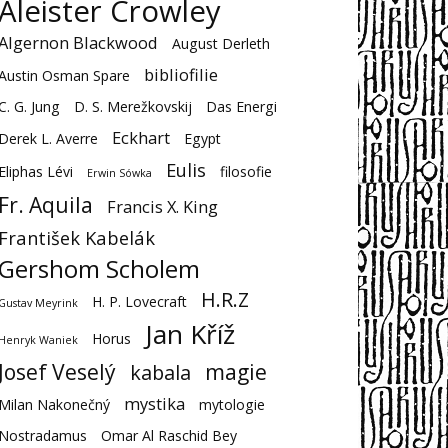
Aleister Crowley
Algernon Blackwood
August Derleth
bibliofilie
Austin Osman Spare
C. G. Jung
D. S. Merežkovskij
Das Energi
Eckhart
Derek L. Averre
Egypt
Eulis
Eliphas Lévi
filosofie
Erwin Sówka
Fr. Aquila
Francis X. King
František Kabelák
Gershom Scholem
H.R.Z
H. P. Lovecraft
Gustav Meyrink
Jan Kříž
Horus
Henryk Waniek
Josef Veselý
magie
kabala
mystika
Milan Nakonečný
mytologie
Nostradamus
Omar Al Raschid Bey