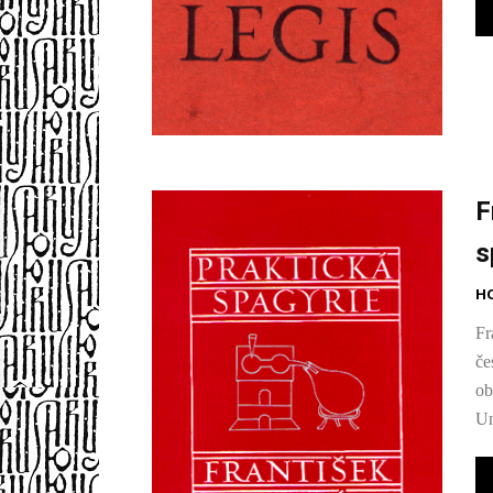
F
s
H
Fr
če
ob
Un