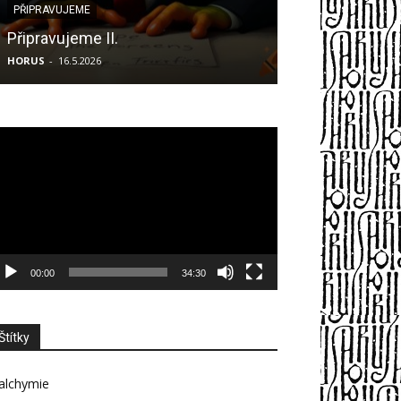
PŘIPRAVUJEME
PŘIPRAVUJEME
Připravujeme II.
Připravujeme I
HORUS
-
16.5.2026
HORUS
-
22.11.2025
deo
ehrávač
00:00
34:30
Štítky
alchymie