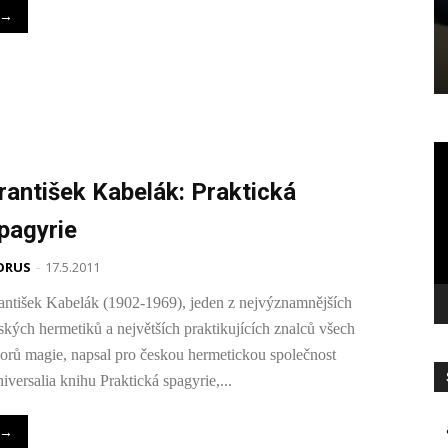
→
Vi
př
rantišek Kabelák: Praktická
pagyrie
ORUS
-
17.5.2011
antišek Kabelák (1902-1969), jeden z nejvýznamnějších
ských hermetiků a největších praktikujících znalců všech
orů magie, napsal pro českou hermetickou společnost
iversalia knihu Praktická spagyrie,...
→