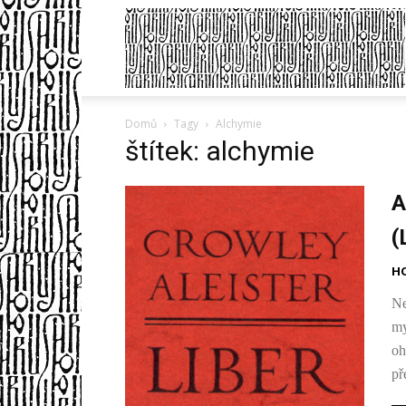
Domů
Tagy
Alchymie
štítek: alchymie
A
(
H
Ne
my
oh
př