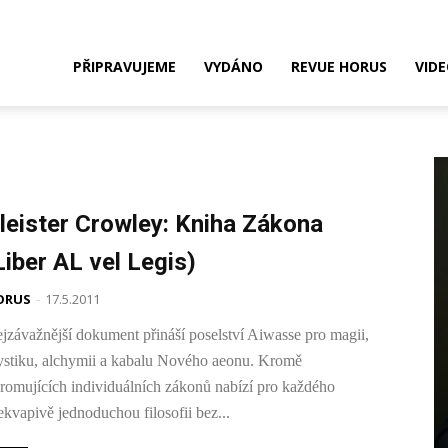
Nakladatelství
PŘIPRAVUJEME
VYDÁNO
REVUE HORUS
VID
HORUS
leister Crowley: Kniha Zákona
Liber AL vel Legis)
ORUS
-
17.5.2011
jzávažnější dokument přináší poselství Aiwasse pro magii,
stiku, alchymii a kabalu Nového aeonu. Kromě
romujících individuálních zákonů nabízí pro každého
ekvapivě jednoduchou filosofii bez...