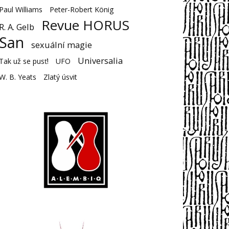
Paul Williams
Peter-Robert König
Revue HORUS
R. A. Gelb
San
sexuální magie
Universalia
Tak už se pusť!
UFO
W. B. Yeats
Zlatý úsvit