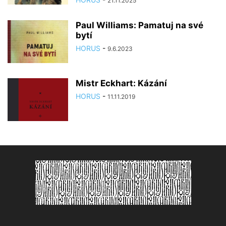
21.11.2025
Paul Williams: Pamatuj na své
bytí
HORUS
-
9.6.2023
Mistr Eckhart: Kázání
HORUS
-
11.11.2019