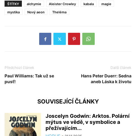
ŠTÍTKY
alchymie
Aleister Crowley
kabala
magie
mystika
Nový aeon
Theléma
Předchozí článek
Další článek
Paul Williams: Tak už se
Hans Peter Duerr: Sedna
pusť!
aneb Láska k životu
SOUVISEJÍCÍ ČLÁNKY
Joscelyn Godwin: Arktos. Polární
mýtus ve vědě, v symbolice a
přežívajícím...
HORUS
-