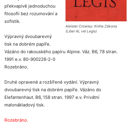
překvapivě jednoduchou
filosofii bez rozumování a
sofistik.
Aleister Crowley: Kniha Zákona
(Liber AL vel Legis)
Výpravný dvoubarevný
tisk na dobrém papíře.
Vázáno do rakouského papíru Alpine. Váz. B6, 78 stran.
1991 e.v. 80-900228-2-0
Rozebráno.
Druhé opravené a rozšířené vydání. Výpravný
dvoubarevný tisk na dobrém papíře. Vázáno do
Elefantenhaut. B6, 158 stran. 1997 e.v. Privátní
malonákladový tisk.
Rozebráno.