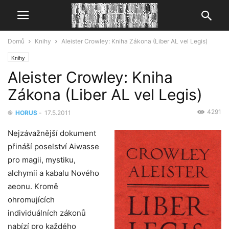
Domů
Knihy
Aleister Crowley: Kniha Zákona (Liber AL vel Legis)
Knihy
Aleister Crowley: Kniha
Zákona (Liber AL vel Legis)
4291
֎
HORUS
-
17.5.2011
Nejzávažnější dokument
přináší poselství Aiwasse
pro magii, mystiku,
alchymii a kabalu Nového
aeonu. Kromě
ohromujících
individuálních zákonů
nabízí pro každého