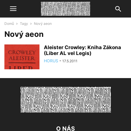
Domů
Tagy
Nový aeon
Nový aeon
Aleister Crowley: Kniha Zákona
(Liber AL vel Legis)
HORUS
-
17.5.2011
O NÁS