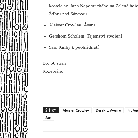
kostela sv. Jana Nepomuckého na Zelené hoře
Žďáru nad Sázavou
Aleister Crowley: Ásana
Gershom Scholem: Tajemství stvoření
San: Knihy k poohlédnutí
B5, 66 stran
Rozebráno.
ŠTÍTKY
Aleister Crowley
Derek L. Averre
Fr. Aq
San