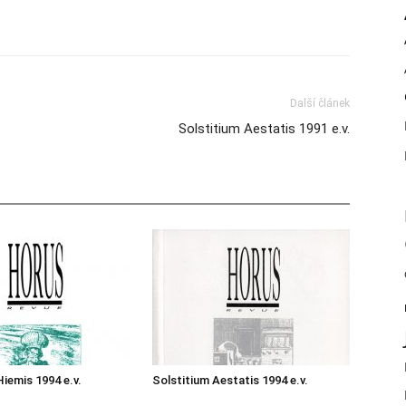
Další článek
Solstitium Aestatis 1991 e.v.
Hiemis 1994 e.v.
Solstitium Aestatis 1994 e.v.