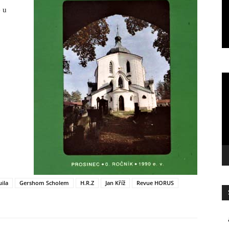
PŘIPRAVUJEME
 u
Připravujeme II.
HORUS
-
16.5.2026
Vi
p
uila
Gershom Scholem
H.R.Z
Jan Kříž
Revue HORUS