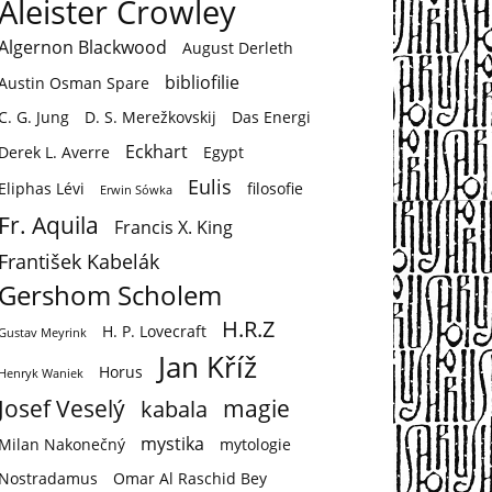
Aleister Crowley
Algernon Blackwood
August Derleth
bibliofilie
Austin Osman Spare
C. G. Jung
D. S. Merežkovskij
Das Energi
Eckhart
Derek L. Averre
Egypt
Eulis
Eliphas Lévi
filosofie
Erwin Sówka
Fr. Aquila
Francis X. King
František Kabelák
Gershom Scholem
H.R.Z
H. P. Lovecraft
Gustav Meyrink
Jan Kříž
Horus
Henryk Waniek
Josef Veselý
magie
kabala
mystika
Milan Nakonečný
mytologie
Nostradamus
Omar Al Raschid Bey