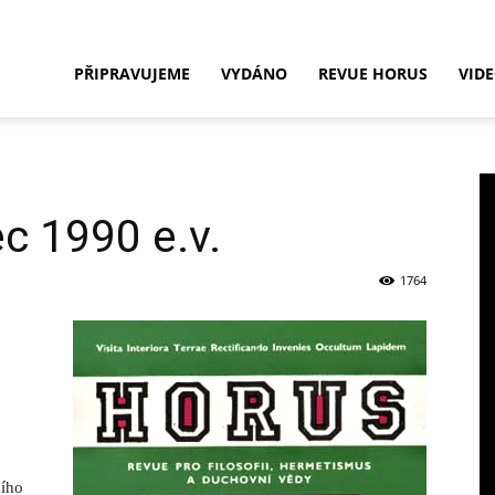
Nakladatelství
PŘIPRAVUJEME
VYDÁNO
REVUE HORUS
VID
HORUS
ec 1990 e.v.
1764
ního