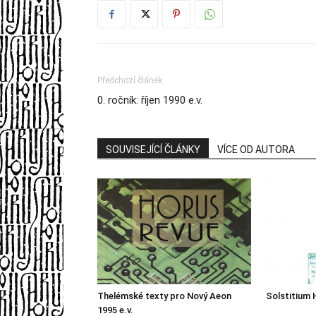
Předchozí článek
0. ročník: říjen 1990 e.v.
SOUVISEJÍCÍ ČLÁNKY
VÍCE OD AUTORA
Thelémské texty pro Nový Aeon
Solstitium 
1995 e.v.