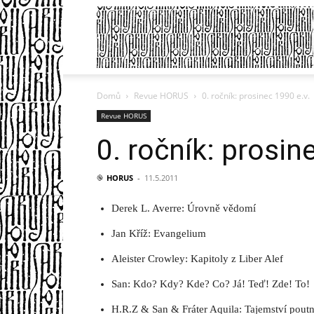
Domů
Revue HORUS
0. ročník: prosinec 1990 e.v.
Revue HORUS
0. ročník: prosin
֎
HORUS
-
11.5.2011
Derek L. Averre: Úrovně vědomí
Jan Kříž: Evangelium
Aleister Crowley: Kapitoly z Liber Alef
San: Kdo? Kdy? Kde? Co? Já! Teď! Zde! To!
H.R.Z & San & Fráter Aquila: Tajemství pout