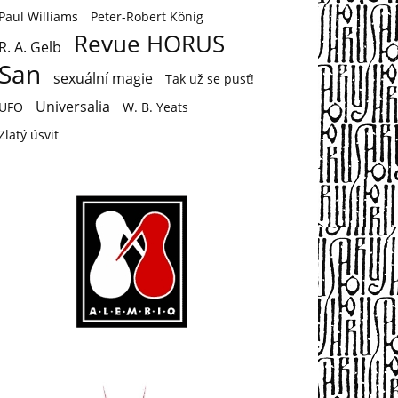
Paul Williams
Peter-Robert König
Revue HORUS
R. A. Gelb
San
sexuální magie
Tak už se pusť!
Universalia
UFO
W. B. Yeats
Zlatý úsvit