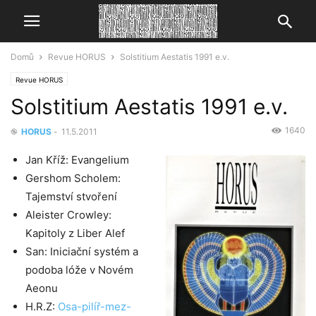
Domů
Revue HORUS
Solstitium Aestatis 1991 e.v.
Revue HORUS
Solstitium Aestatis 1991 e.v.
1640
֎
HORUS
-
11.5.2011
Jan Kříž: Evangelium
Gershom Scholem:
Tajemství stvoření
Aleister Crowley:
Kapitoly z Liber Alef
San: Iniciační systém a
podoba lóže v Novém
Aeonu
H.R.Z:
Osa-pilíř-mez-