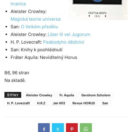
hranice
Aleister Crowley:
Magická teorie universa
San:
O Velkém předělu
Aleister Crowley:
Liber III vel Jugorum
H. P. Lovecraft:
Peabodyho dědictví
San: Knihy k poohlédnutí
Fráter Aquila: Neviditelný Horus
B6, 96 stran
Na skladě.
ŠTÍTKY
Aleister Crowley
Fr. Aquila
Gershom Scholem
H. P. Lovecraft
H.R.Z
Jan Kříž
Revue HORUS
San