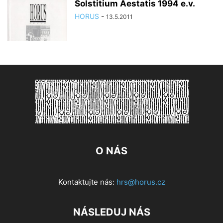
Solstitium Aestatis 1994 e.v.
HORUS
-
13.5.2011
O NÁS
Kontaktujte nás:
hrs@horus.cz
NÁSLEDUJ NÁS