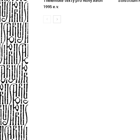
Thelémské texty pro Nový Aeon
Solstitium 
1995 e.v.