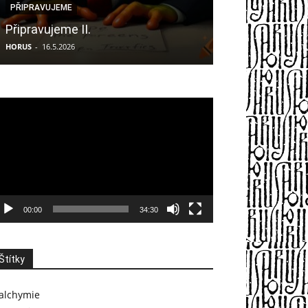
PŘIPRAVUJEME
PŘIPRAVUJEME
Připravujeme II.
Připravujeme I
HORUS
-
16.5.2026
HORUS
-
22.11.2025
deo
řehrávač
00:00
34:30
Štítky
alchymie