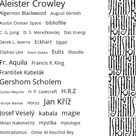
Aleister Crowley
Algernon Blackwood
August Derleth
bibliofilie
Austin Osman Spare
C. G. Jung
D. S. Merežkovskij
Das Energi
Eckhart
Derek L. Averre
Egypt
Eulis
Eliphas Lévi
filosofie
Erwin Sówka
Fr. Aquila
Francis X. King
František Kabelák
Gershom Scholem
H.R.Z
H. P. Lovecraft
Gustav Meyrink
Jan Kříž
Horus
Henryk Waniek
Josef Veselý
magie
kabala
mystika
Milan Nakonečný
mytologie
Nostradamus
Omar Al Raschid Bey