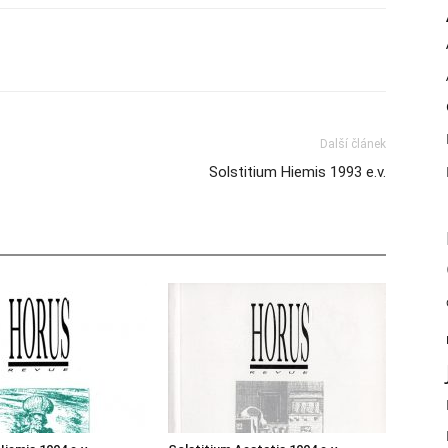
Další článek
Solstitium Hiemis 1993 e.v.