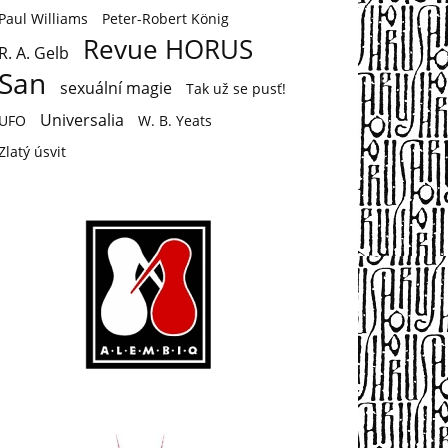
Paul Williams
Peter-Robert König
Revue HORUS
R. A. Gelb
San
sexuální magie
Tak už se pusť!
Universalia
UFO
W. B. Yeats
Zlatý úsvit