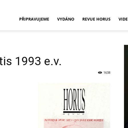
Nakladatelství
PŘIPRAVUJEME
VYDÁNO
REVUE HORUS
VID
HORUS
is 1993 e.v.
1638