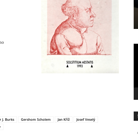
ho
Vi
p
 J. Burks
Gershom Scholem
Jan Kříž
Josef Veselý
y