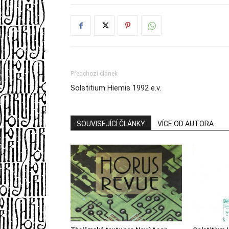
Předchozí článek
Solstitium Hiemis 1992 e.v.
SOUVISEJÍCÍ ČLÁNKY
VÍCE OD AUTORA