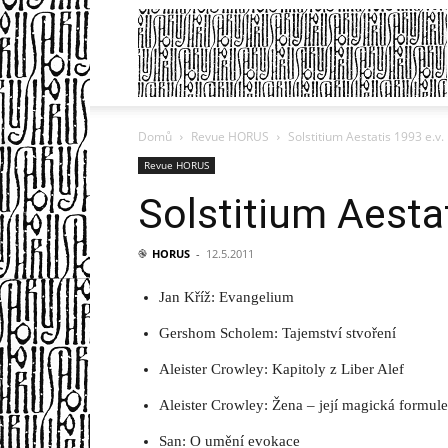
Domů
Revue HORUS
Solstitium Aestatis 1993 e.v.
Revue HORUS
Solstitium Aestat
֎
HORUS
-
12.5.2011
Jan Kříž: Evangelium
Gershom Scholem: Tajemství stvoření
Aleister Crowley: Kapitoly z Liber Alef
Aleister Crowley: Žena – její magická formule
San: O umění evokace