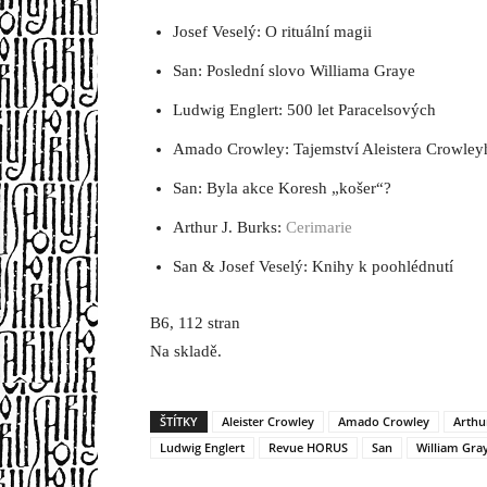
Josef Veselý: O rituální magii
San: Poslední slovo Williama Graye
Ludwig Englert: 500 let Paracelsových
Amado Crowley: Tajemství Aleistera Crowley
San: Byla akce Koresh „košer“?
Arthur J. Burks:
Cerimarie
San & Josef Veselý: Knihy k poohlédnutí
B6, 112 stran
Na skladě.
ŠTÍTKY
Aleister Crowley
Amado Crowley
Arthur
Ludwig Englert
Revue HORUS
San
William Gra