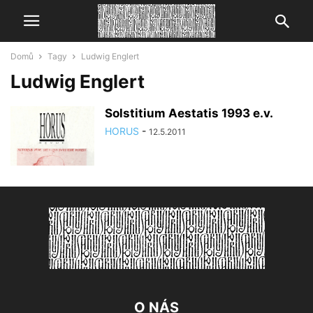
Domů
Tagy
Ludwig Englert
Ludwig Englert
Solstitium Aestatis 1993 e.v.
HORUS
-
12.5.2011
O NÁS