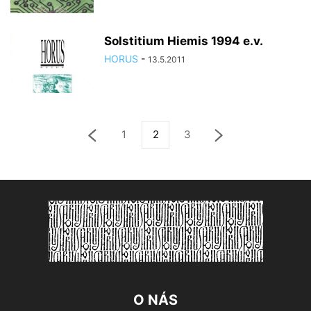
Solstitium Hiemis 1994 e.v.
HORUS
-
13.5.2011
1
2
3
O NÁS