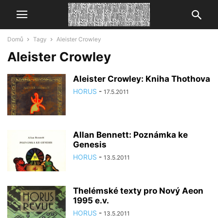
Domů
Tagy
Aleister Crowley
Aleister Crowley
Aleister Crowley: Kniha Thothova
HORUS
-
17.5.2011
Allan Bennett: Poznámka ke
Genesis
HORUS
-
13.5.2011
Thelémské texty pro Nový Aeon
1995 e.v.
HORUS
-
13.5.2011