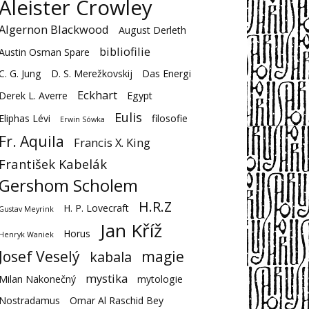
Aleister Crowley
Algernon Blackwood
August Derleth
bibliofilie
Austin Osman Spare
C. G. Jung
D. S. Merežkovskij
Das Energi
Eckhart
Derek L. Averre
Egypt
Eulis
Eliphas Lévi
filosofie
Erwin Sówka
Fr. Aquila
Francis X. King
František Kabelák
Gershom Scholem
H.R.Z
H. P. Lovecraft
Gustav Meyrink
Jan Kříž
Horus
Henryk Waniek
Josef Veselý
magie
kabala
mystika
Milan Nakonečný
mytologie
Nostradamus
Omar Al Raschid Bey