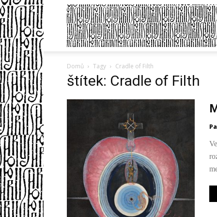
Domů
Tagy
Cradle of Filth
štítek: Cradle of Filth
M
Pa
Ve
ro
me