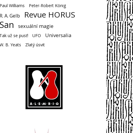
Paul Williams
Peter-Robert König
Revue HORUS
R. A. Gelb
San
sexuální magie
Universalia
Tak už se pusť!
UFO
W. B. Yeats
Zlatý úsvit