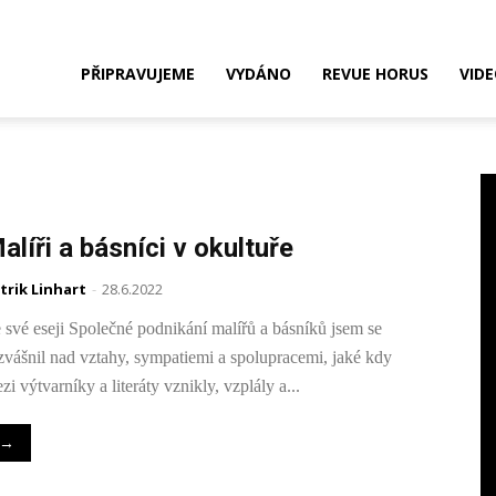
Nakladatelství
PŘIPRAVUJEME
VYDÁNO
REVUE HORUS
VID
HORUS
alíři a básníci v okultuře
trik Linhart
-
28.6.2022
 své eseji Společné podnikání malířů a básníků jsem se
zvášnil nad vztahy, sympatiemi a spolupracemi, jaké kdy
zi výtvarníky a literáty vznikly, vzplály a...
→