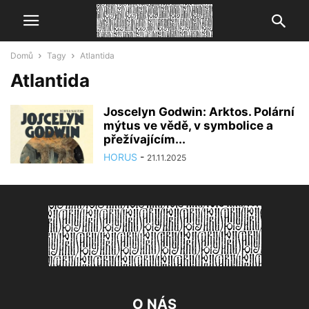
Domů
Tagy
Atlantida
Atlantida
Joscelyn Godwin: Arktos. Polární
mýtus ve vědě, v symbolice a
přežívajícím...
HORUS
-
21.11.2025
O NÁS